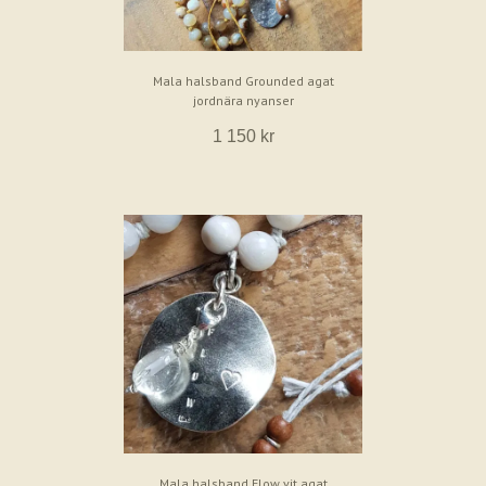
Mala halsband Grounded agat
jordnära nyanser
1 150 kr
Mala halsband Flow vit agat