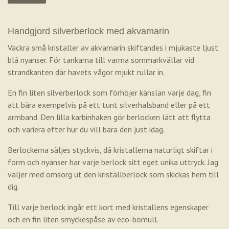
Handgjord silverberlock med akvamarin
Vackra små kristaller av akvamarin skiftandes i mjukaste ljust
blå nyanser. För tankarna till varma sommarkvällar vid
strandkanten där havets vågor mjukt rullar in.
En fin liten silverberlock som förhöjer känslan varje dag, fin
att bära exempelvis på ett tunt silverhalsband eller på ett
armband. Den lilla karbinhaken gör berlocken lätt att flytta
och variera efter hur du vill bära den just idag.
Berlockerna säljes styckvis, då kristallerna naturligt skiftar i
form och nyanser har varje berlock sitt eget unika uttryck. Jag
väljer med omsorg ut den kristallberlock som skickas hem till
dig.
Till varje berlock ingår ett kort med kristallens egenskaper
och en fin liten smyckespåse av eco-bomull.