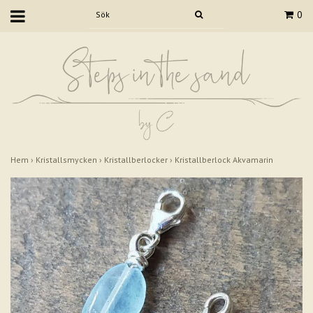
0
Hem
›
Kristallsmycken
›
Kristallberlocker
›
Kristallberlock Akvamarin