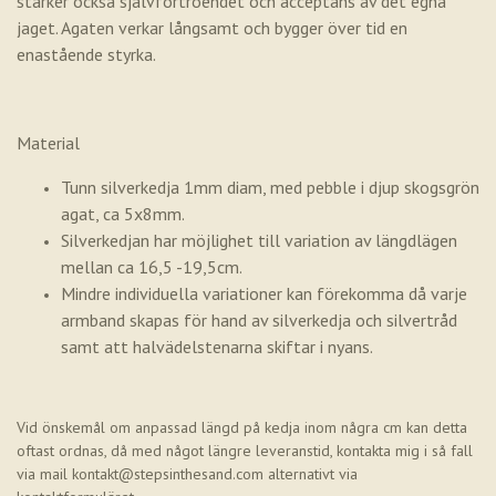
stärker också självförtroendet och acceptans av det egna
jaget. Agaten verkar långsamt och bygger över tid en
enastående styrka.
Material
Tunn silverkedja 1mm diam, med pebble i djup skogsgrön
agat, ca 5x8mm.
Silverkedjan har möjlighet till variation av längdlägen
mellan ca 16,5 -19,5cm.
Mindre individuella variationer kan förekomma då varje
armband skapas för hand av silverkedja och silvertråd
samt att halvädelstenarna skiftar i nyans.
Vid önskemål om anpassad längd på kedja inom några cm kan detta
oftast ordnas, då med något längre leveranstid, kontakta mig i så fall
via mail
kontakt@stepsinthesand.com
alternativt via