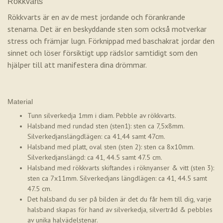
Rökkvarts
Rökkvarts är en av de mest jordande och förankrande
stenarna. Det är en beskyddande sten som också motverkar
stress och främjar lugn. Förknippad med baschakrat jordar den
sinnet och löser försiktigt upp rädslor samtidigt som den
hjälper till att manifestera dina drömmar.
Material
Tunn silverkedja 1mm i diam. Pebble av rökkvarts.
Halsband med rundad sten (sten1): sten ca 7,5x8mm.
Silverkedjanslängdlägen: ca 41,44 samt 47cm.
Halsband med platt, oval sten (sten 2): sten ca 8x10mm.
Silverkedjanslängd: ca 41, 44.5 samt 47.5 cm.
Halsband med rökkvarts skiftandes i röknyanser & vitt (sten 3):
sten ca 7x11mm. Silverkedjans längdlägen: ca 41, 44.5 samt
47.5 cm.
Det halsband du ser på bilden är det du får hem till dig, varje
halsband skapas för hand av silverkedja, silvertråd & pebbles
av unika halvädelstenar.