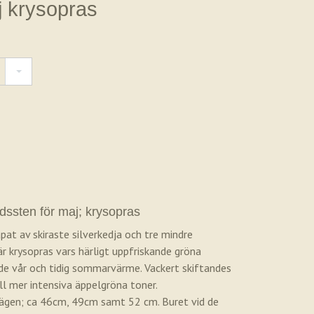
 krysopras
ssten för maj; krysopras
t av skiraste silverkedja och tre mindre
är krysopras vars härligt uppfriskande gröna
nde vår och tidig sommarvärme. Vackert skiftandes
ll mer intensiva äppelgröna toner.
lägen; ca 46cm, 49cm samt 52 cm. Buret vid de