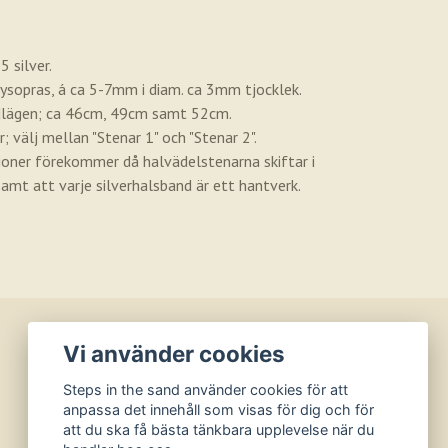
 silver.
krysopras, á ca 5-7mm i diam. ca 3mm tjocklek.
gdlägen; ca 46cm, 49cm samt 52cm.
; välj mellan "Stenar 1" och "Stenar 2".
tioner förekommer då halvädelstenarna skiftar i
amt att varje silverhalsband är ett hantverk.
Vi använder cookies
BETALSÄTT
Steps in the sand använder cookies för att
anpassa det innehåll som visas för dig och för
att du ska få bästa tänkbara upplevelse när du