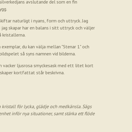
silverkedjans avslutande del som en fin
ygg.
iftar naturligt i nyans, form och uttryck. Jag
jag skapar har en balans i sitt uttryck och väljer
kristallerna.
 exemplar, du kan välja mellan "Stenar 1" och
i bildspelet så syns namnen vid bilderna.
n vacker ljusrosa smyckesask med ett litet kort
kaper kortfattat står beskrivna.
kristall för lycka, glädje och medkänsla. Sägs
nhet inför nya situationer, samt stärka ett flöde