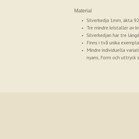
Material
Silverkedja 1mm, äkta 925
Tre mindre kristaller av 
Silverkedjan har tre län
Finns i två unika exemplar
Mindre individuella varia
nyans, form och uttryck s