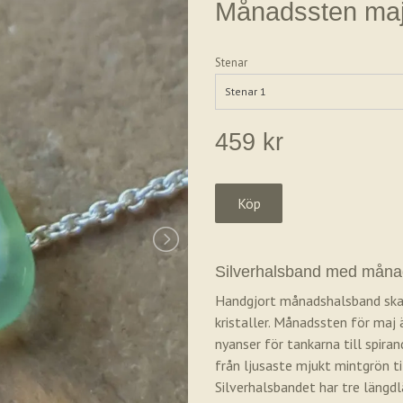
Månadssten maj
Stenar
Stenar 1
459 kr
Silverhalsband med månad
Handgjort månadshalsband skapa
kristaller. Månadssten för maj 
nyanser för tankarna till spira
från ljusaste mjukt mintgrön ti
Silverhalsbandet har tre längd