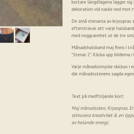
kortare längdlägena lägger sig 
dekoration vid nacke ned mot r
De små stenarna av krysopras sk
eftersträvar att varje halsband 
med noggrannhet ut de tre små 
Månadshalsband maj finns i två
"Stenar 2". Klicka upp bilderna 
Varje månadssmycke skickas i e
där månadsstenens sagda egens
Text på medföljande kort:
Maj månadssten; Krysopras. En 
stimulera kreativitet & en öppe
av helande energi.