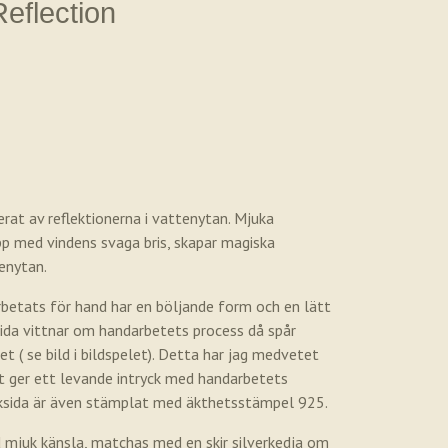
eflection
erat av reflektionerna i vattenytan. Mjuka
pp med vindens svaga bris, skapar magiska
tenytan.
betats för hand har en böljande form och en lätt
sida vittnar om handarbetets process då spår
let ( se bild i bildspelet). Detta har jag medvetet
t ger ett levande intryck med handarbetets
baksida är även stämplat med äkthetsstämpel 925.
 mjuk känsla, matchas med en skir silverkedja om