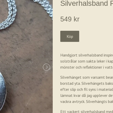
Silverhalsband R
549 kr
Handgjort silverhalsband inspir
solstrålar som sakta leker i ka
mönster och reflektioner i vat
Silverhänget som varsamt bear
borstad yta. Silverhängets bak
efter slip och fil syns i materia
lämnat kvar då jag upplever de
vackra avtryck. Silverhängts 
Ett vackert silverhalsband med