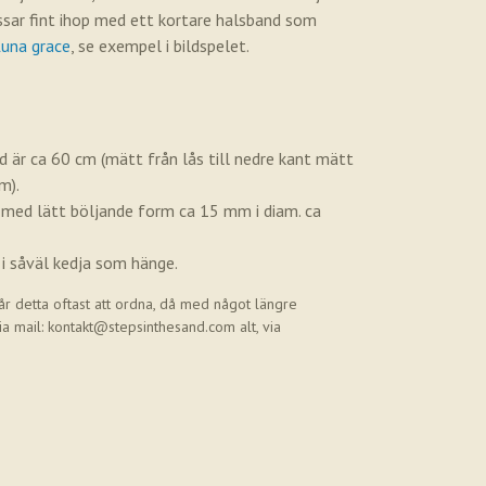
assar fint ihop med ett kortare halsband som
Luna grace
, se exempel i bildspelet.
d är ca 60 cm (mätt från lås till nedre kant mätt
m).
 med lätt böljande form ca 15 mm i diam. ca
i såväl kedja som hänge.
r detta oftast att ordna, då med något längre
ia mail:
kontakt@stepsinthesand.com
alt, via